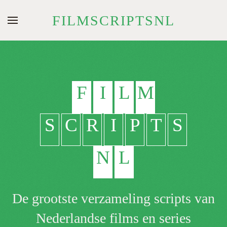
FILMSCRIPTSNL
Skip to main content
F
I
L
M
S
C
R
I
P
T
S
N
L
De grootste verzameling scripts van
Nederlandse films en series