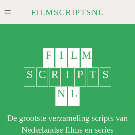
FILMSCRIPTSNL
Skip to main content
F
I
L
M
S
C
R
I
P
T
S
N
L
De grootste verzameling scripts van
Nederlandse films en series